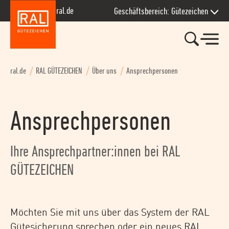
Zur Hauptnavigation springen
Zum Seiteninhalt springen
Zum Kontakt springen
Zum Footer springen
ral.de
Geschäftsbereich: Gütezeichen
ral.de
RAL GÜTEZEICHEN
Über uns
Ansprechpersonen
Ansprechpersonen
Ihre Ansprechpartner:innen bei RAL
GÜTEZEICHEN
Möchten Sie mit uns über das System der RAL
Gütesicherung sprechen oder ein neues RAL