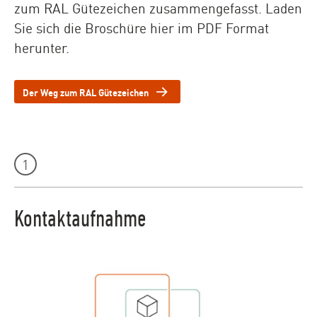
zum RAL Gütezeichen zusammengefasst. Laden
Sie sich die Broschüre hier im PDF Format
herunter.
Der Weg zum RAL Gütezeichen
Animierter Inhalt, der mit scroll gesteuert wird. Bitte
Leistungen Teaser - Element 1
1
Kontaktaufnahme