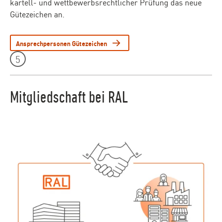
kartell- und wettbewerbsrechtlicher Prüfung das neue
Gütezeichen an.
Ansprechpersonen Gütezeichen
Leistungen Teaser - Element 5
5
Mitgliedschaft bei RAL