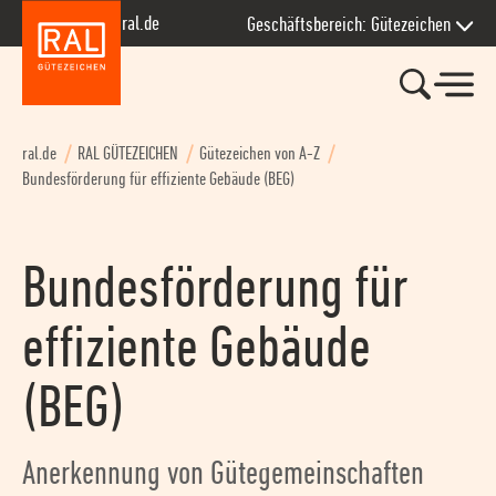
Zur Hauptnavigation springen
Zum Seiteninhalt springen
Zum Kontakt springen
Zum Footer springen
ral.de
Geschäftsbereich: Gütezeichen
ral.de
RAL GÜTEZEICHEN
Gütezeichen von A-Z
Bundesförderung für effiziente Gebäude (BEG)
Bundesförderung für
effiziente Gebäude
(BEG)
Anerkennung von Gütegemeinschaften