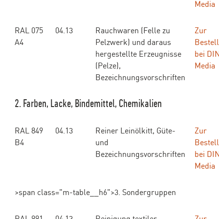
Media
RAL 075
04.13
Rauchwaren (Felle zu
Zur
A4
Pelzwerk) und daraus
Bestel
hergestellte Erzeugnisse
bei DI
(Pelze),
Media
Bezeichnungsvorschriften
2. Farben, Lacke, Bindemittel, Chemikalien
RAL 849
04.13
Reiner Leinölkitt, Güte-
Zur
B4
und
Bestel
Bezeichnungsvorschriften
bei DI
Media
>span class="m-table__h6">3. Sondergruppen
RAL 991
04.13
Reinigung textiler
Zur