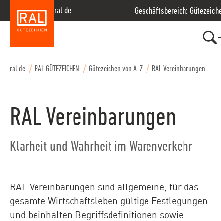
Zur Hauptnavigation springen
Zum Seiteninhalt springen
Zum Kontakt springen
Zum Footer springen
ral.de
Geschäftsbereich: Gütezeich
ral.de
RAL GÜTEZEICHEN
Gütezeichen von A-Z
RAL Vereinbarungen
RAL Vereinbarungen
Klarheit und Wahrheit im Warenverkehr
RAL Vereinbarungen sind allgemeine, für das
gesamte Wirtschaftsleben gültige Festlegungen
und beinhalten Begriffsdefinitionen sowie