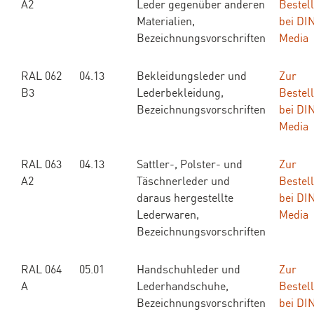
A2
Leder gegenüber anderen
Bestel
Materialien,
bei DI
Bezeichnungsvorschriften
Media
RAL 062
04.13
Bekleidungsleder und
Zur
B3
Lederbekleidung,
Bestel
Bezeichnungsvorschriften
bei DI
Media
RAL 063
04.13
Sattler-, Polster- und
Zur
A2
Täschnerleder und
Bestel
daraus hergestellte
bei DI
Lederwaren,
Media
Bezeichnungsvorschriften
RAL 064
05.01
Handschuhleder und
Zur
A
Lederhandschuhe,
Bestel
Bezeichnungsvorschriften
bei DI