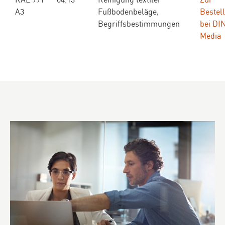
A3
Fußbodenbeläge,
Bestel
Begriffsbestimmungen
bei DI
Media