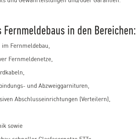
s Fernmeldebaus in den Bereichen:
n im Fernmeldebau,
iver Fernmeldenetze,
rdkabeln,
bindungs- und Abzweiggarnituren,
iven Abschlusseinrichtungen (Verteilern),
ik sowie
bau schneller Glasfasernetze FTTx.