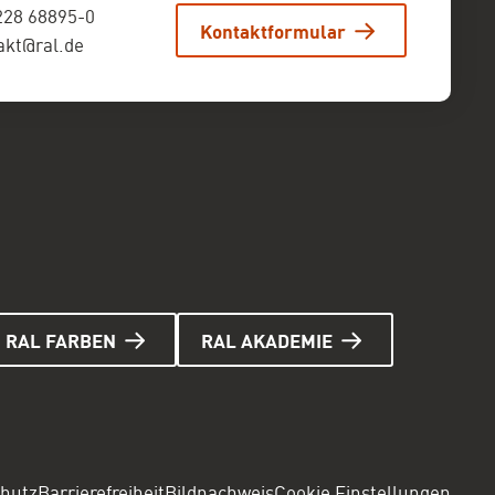
228 68895-0
Kontaktformular
akt@ral.de
RAL FARBEN
RAL AKADEMIE
hutz
Barrierefreiheit
Bildnachweis
Cookie Einstellungen