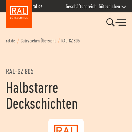
Zur Hauptnavigation springen
Zum Seiteninhalt springen
Zum Kontakt springen
Zum Footer springen
ral.de
Geschäftsbereich: Gütezeichen
ral.de
Gütezeichen Übersicht
RAL-GZ 805
RAL-GZ 805
Halbstarre
Deckschichten