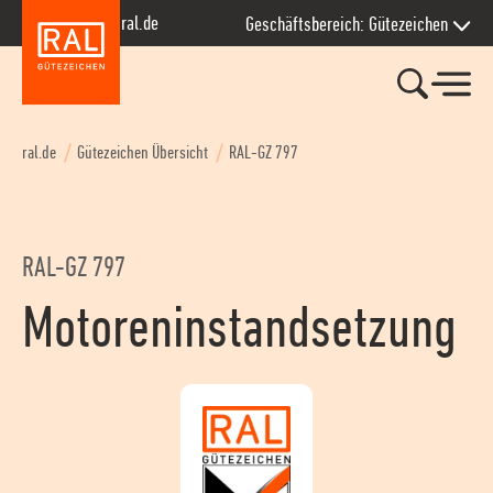
Zur Hauptnavigation springen
Zum Seiteninhalt springen
Zum Kontakt springen
Zum Footer springen
ral.de
Geschäftsbereich: Gütezeichen
ral.de
Gütezeichen Übersicht
RAL-GZ 797
RAL-GZ 797
Motoreninstandsetzung