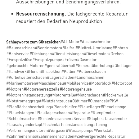
Ausschreibungen und Genehmigungsverfahren.
Ressourcenschonung:
Die fachgerechte Reparatur
reduziert den Bedarf an Neuproduktion.
Schlagworte zum Gütezeichen
#AT-Motor
#Austauschmotor
#Baumaschinen
#Benzinmotor
#Bleifrei
#Bleifrei-Umrüstung
#Bohren
#Bootservice
#Dichtungen
#Dienstleistungen
#Dieselmotor
#Drehen
#Einspritzdüse
#Einspritzpumpe
#Fräsen
#Gasmotor
#gebrauchte Motoren
#generalüberholt
#Generalüberholung
#Gleitlager
#Handwerk
#Honen
#Inspektion
#Kolben
#Kolbenschaden
#Kurbelwellenschaden
#Lagerschaden
#Landmaschinen
#Marinemotoren
#Maschinenbau
#Mobilservice
#Motorblock
#Motorboot
#Motoren
#Motorenersatzteile
#Motorengehäuse
#Motoreninstandsetzung
#Motorenteile
#Motorschaden
#Nockenwelle
#Notstromaggregat
#Nutzfahrzeuge
#Oldtimer
#Ölmangel
#PKW
#Planflächenbearbeitung
#Planschleifen
#Pleuellager
#Pleuelstange
#Pleuelstangen
#Pleullagerschaden
#Reparatur
#Rumpfmotor
#Schleifmaschine
#Schleifmaschinen
#Service
#Stapler
#Tauschmotor
#Tauschzylinderkopf
#Technik
#Teilinstandsetzung
#Tuning
#Verbrennungsmotoren
#Vergaser
#Wasserpumpe
#Werkstatt
#Zahnriemenriss
#Zahnriemenschaden
#Zeitwertgerechte Reparatur