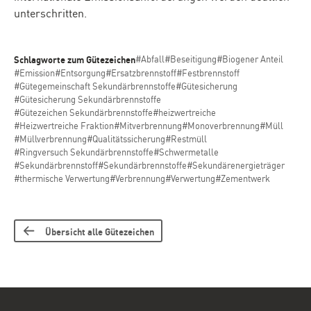
unterschritten.
Schlagworte zum Gütezeichen
#Abfall
#Beseitigung
#Biogener Anteil
#Emission
#Entsorgung
#Ersatzbrennstoff
#Festbrennstoff
#Gütegemeinschaft Sekundärbrennstoffe
#Gütesicherung
#Gütesicherung Sekundärbrennstoffe
#Gütezeichen Sekundärbrennstoffe
#heizwertreiche
#Heizwertreiche Fraktion
#Mitverbrennung
#Monoverbrennung
#Müll
#Müllverbrennung
#Qualitätssicherung
#Restmüll
#Ringversuch Sekundärbrennstoffe
#Schwermetalle
#Sekundärbrennstoff
#Sekundärbrennstoffe
#Sekundärenergieträger
#thermische Verwertung
#Verbrennung
#Verwertung
#Zementwerk
Übersicht alle Gütezeichen