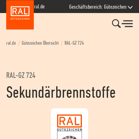
Zur Hauptnavigation springen
Zum Seiteninhalt springen
Zum Kontakt springen
Zum Footer springen
ral.de
Geschäftsbereich: Gütezeichen
ral.de
Gütezeichen Übersicht
RAL-GZ 724
RAL-GZ 724
Sekundärbrennstoffe