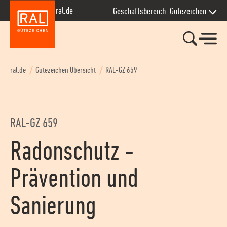
Zur Hauptnavigation springen
Zum Seiteninhalt springen
Zum Kontakt springen
Zum Footer springen
ral.de
Geschäftsbereich: Gütezeichen
ral.de
Gütezeichen Übersicht
RAL-GZ 659
RAL-GZ 659
Radonschutz -
Prävention und
Sanierung