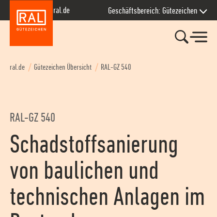
Zur Hauptnavigation springen
Zum Seiteninhalt springen
Zum Kontakt springen
Zum Footer springen
ral.de
Geschäftsbereich: Gütezeichen
ral.de
Gütezeichen Übersicht
RAL-GZ 540
RAL-GZ 540
Schadstoffsanierung
von baulichen und
technischen Anlagen im