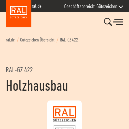
Zur Hauptnavigation springen
Zum Seiteninhalt springen
Zum Kontakt springen
Zum Footer springen
ral.de
Geschäftsbereich: Gütezeichen
ral.de
Gütezeichen Übersicht
RAL-GZ 422
RAL-GZ 422
Holzhausbau