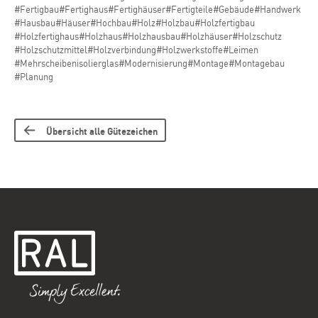
#Fertigbau
#Fertighaus
#Fertighäuser
#Fertigteile
#Gebäude
#Handwerk
#Hausbau
#Häuser
#Hochbau
#Holz
#Holzbau
#Holzfertigbau
#Holzfertighaus
#Holzhaus
#Holzhausbau
#Holzhäuser
#Holzschutz
#Holzschutzmittel
#Holzverbindung
#Holzwerkstoffe
#Leimen
#Mehrscheibenisolierglas
#Modernisierung
#Montage
#Montagebau
#Planung
Übersicht alle Gütezeichen