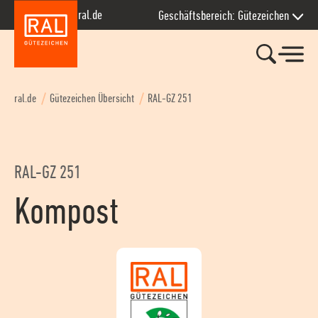
Zur Hauptnavigation springen
Zum Seiteninhalt springen
Zum Kontakt springen
Zum Footer springen
ral.de
Geschäftsbereich: Gütezeichen
ral.de
Gütezeichen Übersicht
RAL-GZ 251
RAL-GZ 251
Kompost