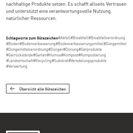
nachhaltige Produkte setzen. Es schafft allseits Vertrauen
und unterstützt eine verantwortungsvolle Nutzung
natürlicher Ressourcen.
Schlagworte zum Gütezeichen
#Abfall
#Bioabfall
#Bioabfallverordnung
#Boden
#Bodenverbesserung
#Bodenverbesserungsmittel
#Düngemittel
#Düngemittelverordnung
#Dünger
#Dünung
#Gärprodukte
#Gärrückstände
#Garten
#Humus
#Kompost
#Kompostierung
#Landwirtschaft
#Recycling
#Substrat
#Veredelungsprodukte
#Verwertung
Übersicht alle Gütezeichen