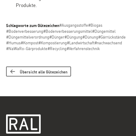
Produkte.
Schlagworte zum Gütezeichen
#Ausgangsstoffe
#Biogas
#Bodenverbesserung
#Bodenverbesserungsmittel
#Düngemittel
#Düngemittelverordnung
#Dünger
#Düngung
#Dünung
#Gärrückstände
#Humus
#Kompost
#Kompostierung
#Landwirtschaft
#nachwachsend
#NaWaRo-Gärprodukte
#Recycling
#Verfahrenstechnik
Übersicht alle Gütezeichen