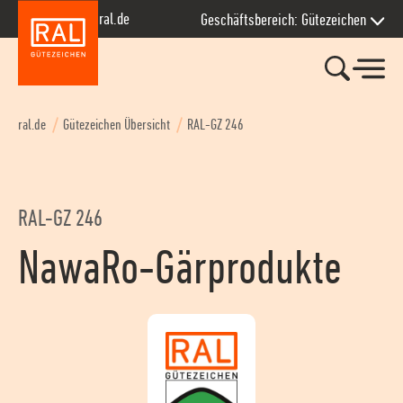
Zur Hauptnavigation springen
Zum Seiteninhalt springen
Zum Kontakt springen
Zum Footer springen
ral.de
Geschäftsbereich: Gütezeichen
ral.de
Gütezeichen Übersicht
RAL-GZ 246
RAL-GZ 246
NawaRo-Gärprodukte