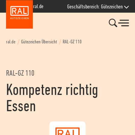
Zur Hauptnavigation springen
Zum Seiteninhalt springen
Zum Kontakt springen
Zum Footer springen
ral.de
Geschäftsbereich: Gütezeichen
ral.de
Gütezeichen Übersicht
RAL-GZ 110
RAL-GZ 110
Kompetenz richtig
Essen