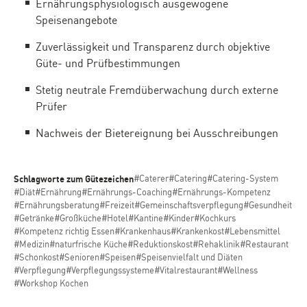
Ernährungsphysiologisch ausgewogene
Speisenangebote
Zuverlässigkeit und Transparenz durch objektive
Güte- und Prüfbestimmungen
Stetig neutrale Fremdüberwachung durch externe
Prüfer
Nachweis der Bietereignung bei Ausschreibungen
Schlagworte zum Gütezeichen
#Caterer
#Catering
#Catering-System
#Diät
#Ernährung
#Ernährungs-Coaching
#Ernährungs-Kompetenz
#Ernährungsberatung
#Freizeit
#Gemeinschaftsverpflegung
#Gesundheit
#Getränke
#Großküche
#Hotel
#Kantine
#Kinder
#Kochkurs
#Kompetenz richtig Essen
#Krankenhaus
#Krankenkost
#Lebensmittel
#Medizin
#naturfrische Küche
#Reduktionskost
#Rehaklinik
#Restaurant
#Schonkost
#Senioren
#Speisen
#Speisenvielfalt und Diäten
#Verpflegung
#Verpflegungssysteme
#Vitalrestaurant
#Wellness
#Workshop Kochen