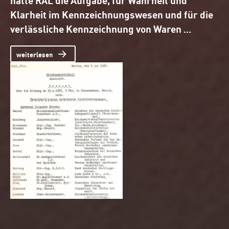
en
Klarheit im Kennzeichnungswesen und für die
Ma
verlässliche Kennzeichnung von Waren ...
di
da
weiterlesen
au
w