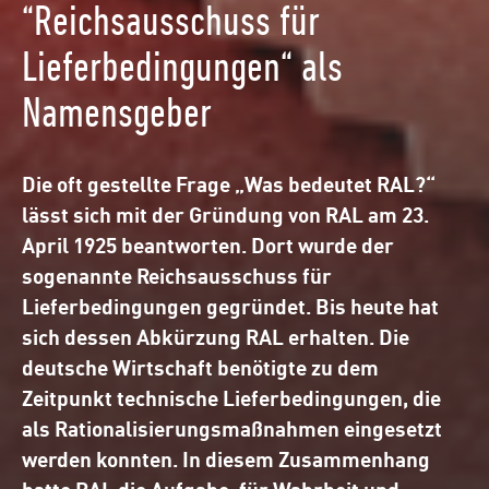
“Reichsausschuss für
D
Lieferbedingungen“ als
d
Namensgeber
De
Re
Die oft gestellte Frage „Was bedeutet RAL?“
Ra
lässt sich mit der Gründung von RAL am 23.
April 1925 beantworten. Dort wurde der
RA
sogenannte Reichsausschuss für
ne
Lieferbedingungen gegründet. Bis heute hat
sich dessen Abkürzung RAL erhalten. Die
19
deutsche Wirtschaft benötigte zu dem
Di
Zeitpunkt technische Lieferbedingungen, die
üb
als Rationalisierungsmaßnahmen eingesetzt
Au
werden konnten. In diesem Zusammenhang
de
hatte RAL die Aufgabe, für Wahrheit und