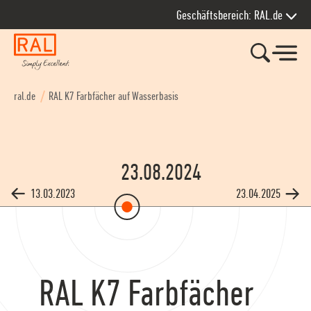
Zur Hauptnavigation springen
Zum Seiteninhalt springen
Zum Kontakt springen
Zum Footer springen
Geschäftsbereich: RAL.de
ral.de
RAL K7 Farbfächer auf Wasserbasis
23.08.2024
13.03.2023
23.04.2025
RAL K7 Farbfächer