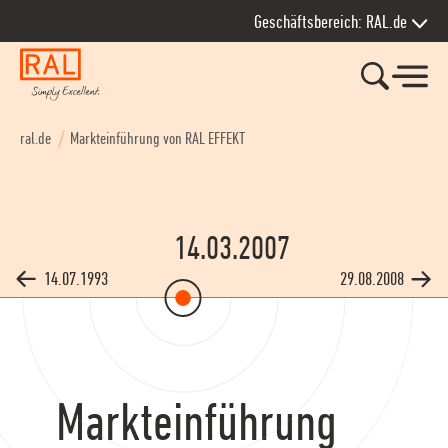
Zur Hauptnavigation springen
Zum Seiteninhalt springen
Zum Kontakt springen
Zum Footer springen
Geschäftsbereich: RAL.de
ral.de
Markteinführung von RAL EFFEKT
14.03.2007
14.07.1993
29.08.2008
Markteinführung