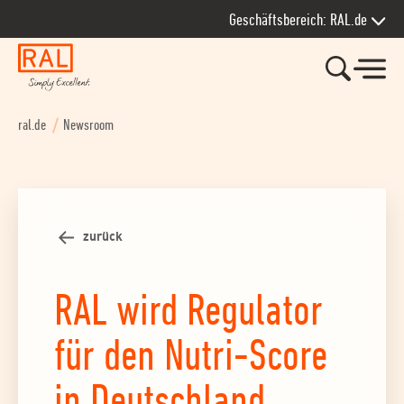
Zur Hauptnavigation springen
Zum Seiteninhalt springen
Zum Kontakt springen
Zum Footer springen
Geschäftsbereich: RAL.de
ral.de
Newsroom
zurück
RAL wird Regulator
für den Nutri-Score
in Deutschland