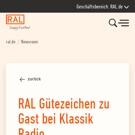
Zur Hauptnavigation springen
Zum Seiteninhalt springen
Zum Kontakt springen
Zum Footer springen
Geschäftsbereich: RAL.de
ral.de
Newsroom
zurück
RAL Gütezeichen zu
Gast bei Klassik
Radio