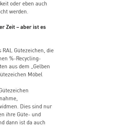
gkeit oder eben auch
acht werden.
 Zeit – aber ist es
s RAL Gütezeichen, die
chen %-Recycling-
aten aus dem „Gelben
Gütezeichen Möbel
 Gütezeichen
knahme,
widmen. Dies sind nur
en ihre Güte- und
d dann ist da auch