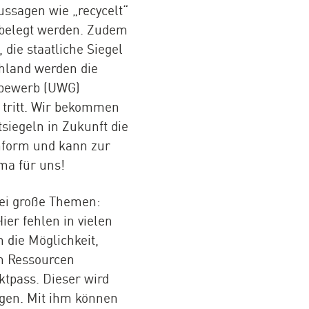
ssagen wie „recycelt“
 belegt werden. Zudem
die staatliche Siegel
chland werden die
tbewerb (UWG)
 tritt. Wir bekommen
iegeln in Zukunft die
nform und kann zur
ma für uns!
wei große Themen:
ier fehlen in vielen
 die Möglichkeit,
um Ressourcen
ktpass. Dieser wird
lgen. Mit ihm können