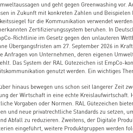
Umweltaussagen und geht gegen Greenwashing vor. Au
sen in Zukunft mit konkreten Zahlen und Beispielen
keitssiegel für die Kommunikation verwendet werden, 
nerkannten Zertifizierungssystem beruhen. In Deuts
pCo-Richtlinie im Gesetz gegen den unlauteren Wet
ne Übergangsfristen am 27. September 2026 in Kraft
le Anfragen von Unternehmen, deren eigenen Umwelts
fehlt. Das System der RAL Gütezeichen ist EmpCo-ko
itskommunikation genutzt werden. Ein wichtiges The
ber hinaus bewegen uns schon seit längerer Zeit z
g der Wirtschaft in eine echte Kreislaufwirtschaft. H
liche Vorgaben oder Normen. RAL Gütezeichen bieten
ßen und neue privatrechtliche Standards zu setzen, 
und Abfall zu reduzieren. Zweitens, der Digitale Produ
terien eingeführt, weitere Produktgruppen werden fo