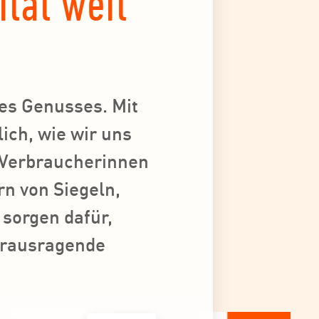
ität weit
des Genusses. Mit
ich, wie wir uns
s Verbraucherinnen
n von Siegeln,
 sorgen dafür,
erausragende