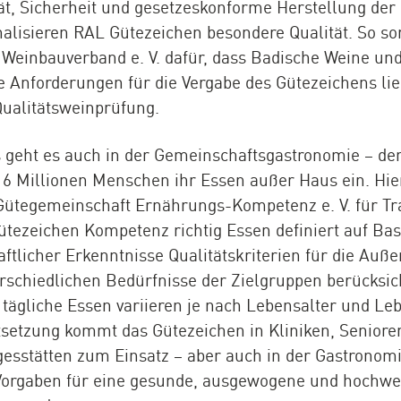
ät, Sicherheit und gesetzeskonforme Herstellung der
nalisieren RAL Gütezeichen besondere Qualität. So so
Weinbauverband e. V. dafür, dass Badische Weine un
ie Anforderungen für die Vergabe des Gütezeichens li
ualitätsweinprüfung.
 geht es auch in der Gemeinschaftsgastronomie – de
6 Millionen Menschen ihr Essen außer Haus ein. Hier
Gütegemeinschaft Ernährungs-Kompetenz e. V. für T
ütezeichen Kompetenz richtig Essen definiert auf Bas
tlicher Erkenntnisse Qualitätskriterien für die Auß
rschiedlichen Bedürfnisse der Zielgruppen berücksich
tägliche Essen variieren je nach Lebensalter und Le
setzung kommt das Gütezeichen in Kliniken, Seniore
esstätten zum Einsatz – aber auch in der Gastronomi
ie Vorgaben für eine gesunde, ausgewogene und hochwe