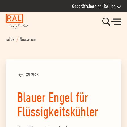
Zur Hauptnavigation springen
Zum Seiteninhalt springen
Zum Kontakt springen
Zum Footer springen
Geschäftsbereich: RAL.de
ral.de
Newsroom
zurück
Blauer Engel für
Flüssigkeitskühler